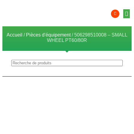
Équip
Solution
Intégr
Comp
localis
Zon
Accueil
/
Pièces d'équipement
/ 506298510008 – SMALL
WHEEL PT60/80R