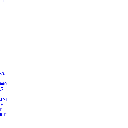
35-
000-
.7
LINDER
EE
T
RT35