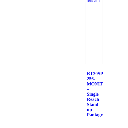
RT20SP-
256-
MONITOR
–
Single
Reach
Stand
up
Pantagraph