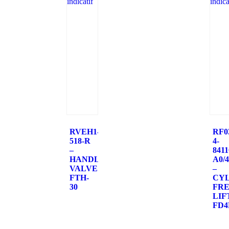
RVEH1-
RF0
518-R
4-
–
8411
HANDLE
A0/4
VALVE
–
FTH-
CY
30
FR
LIF
FD4