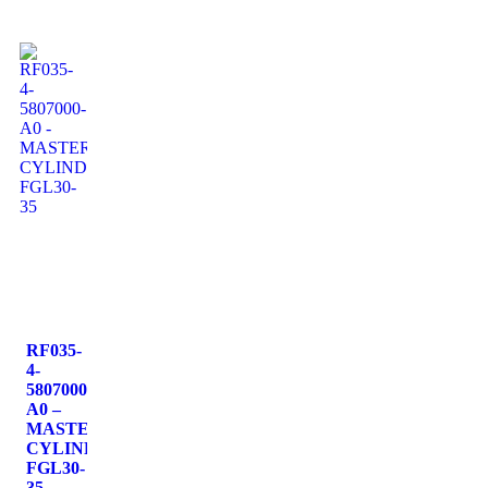
RF035-
4-
5807000-
A0 –
MASTER
CYLINDER
FGL30-
35