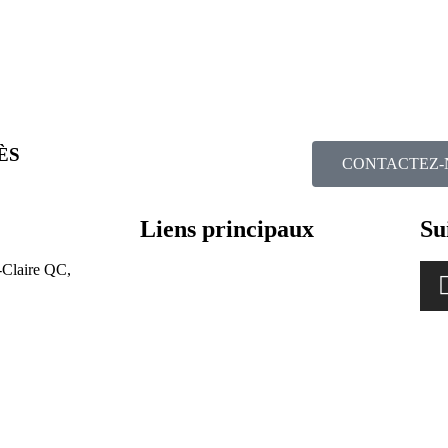
ÈS
CONTACTEZ-
Liens principaux
Su
-Claire QC,
localisateur de revendeur
Comptes nationaux
Solution de lithium
Intégration des systèmes
Zone des concessionnaires