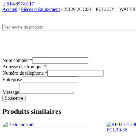
514-697-0117
Accueil
/
Pièces d'équipement
/ 25129 2CC00 – PULLEY – WAT
Nom complet
*
Adresse électronique
*
Numéro de téléphone
*
Entreprise
Message
Soumettre
Produits similaires