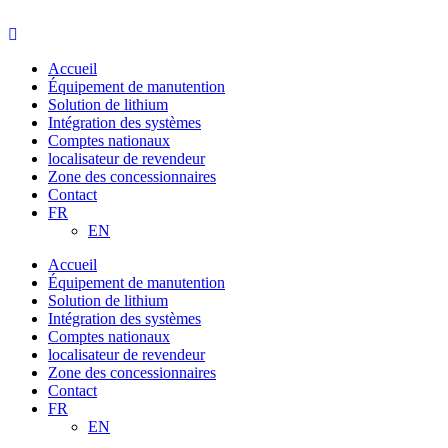
Aller
au
contenu
Accueil
Équipement de manutention
Solution de lithium
Intégration des systèmes
Comptes nationaux
localisateur de revendeur
Zone des concessionnaires
Contact
FR
EN
Accueil
Équipement de manutention
Solution de lithium
Intégration des systèmes
Comptes nationaux
localisateur de revendeur
Zone des concessionnaires
Contact
FR
EN