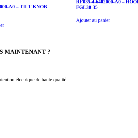
RF035-4-6402000-A0 – HO
2000-A0 – TILT KNOB
FGL30-35
Ajouter au panier
ier
S MAINTENANT ?
ention électrique de haute qualité.