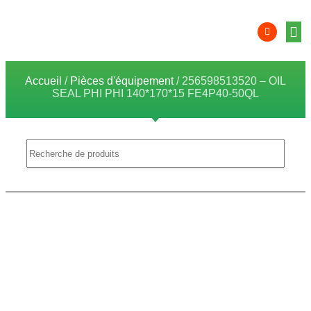
Équip
Solution
Intégr
Comp
localis
Zon
Accueil
/
Pièces d'équipement
/ 256598513520 – OIL
SEAL PHI PHI 140*170*15 FE4P40-50QL