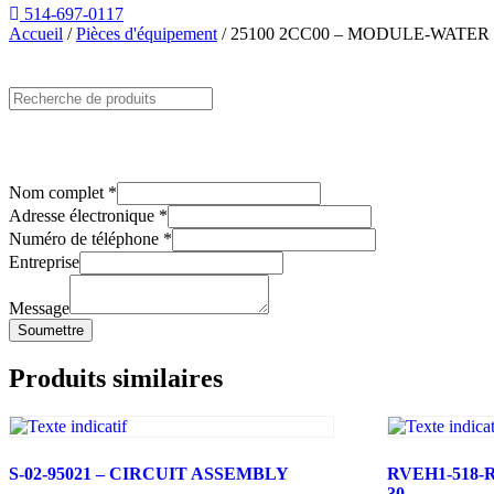
514-697-0117
Accueil
/
Pièces d'équipement
/ 25100 2CC00 – MODULE-WATE
Nom complet
*
Adresse électronique
*
Numéro de téléphone
*
Entreprise
Message
Soumettre
Produits similaires
S-02-95021 – CIRCUIT ASSEMBLY
RVEH1-518-
30