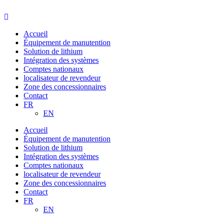
Aller
au
contenu
Accueil
Équipement de manutention
Solution de lithium
Intégration des systèmes
Comptes nationaux
localisateur de revendeur
Zone des concessionnaires
Contact
FR
EN
Accueil
Équipement de manutention
Solution de lithium
Intégration des systèmes
Comptes nationaux
localisateur de revendeur
Zone des concessionnaires
Contact
FR
EN