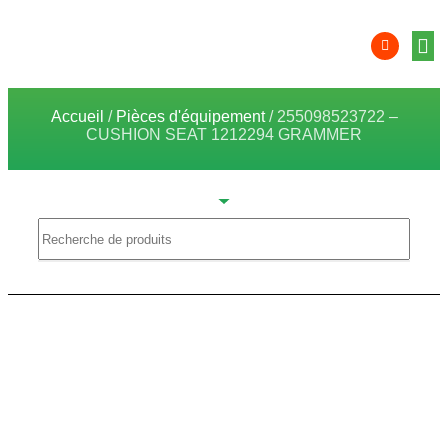
Équip
Solution
Intégr
Comp
localis
Zon
Accueil
/
Pièces d'équipement
/ 255098523722 –
CUSHION SEAT 1212294 GRAMMER