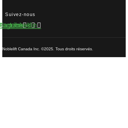
Suivez-nous
stagram
Facebook
Linkedin
Noblelift Canada Inc. ©2025. Tous droits réservés.