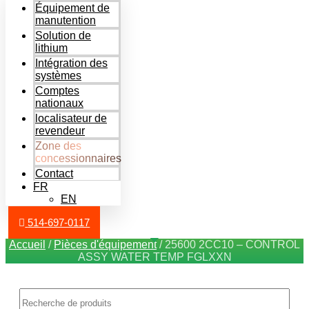
Équipement de
manutention
Solution de
lithium
Intégration des
systèmes
Comptes
nationaux
localisateur de
revendeur
Zone des
concessionnaires
Contact
FR
EN
514-697-0117
Accueil
/
Pièces d'équipement
/ 25600 2CC10 – CONTROL
ASSY WATER TEMP FGLXXN