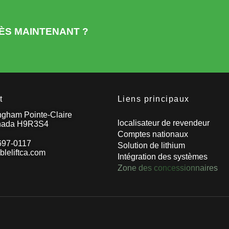
ÈS MAINTENANT ?
t
Liens principaux
ngham Pointe-Claire
localisateur de revendeur
nada H9R3S4
Comptes nationaux
697-0117
Solution de lithium
leliftca.com
Intégration des systèmes
Zone des concessionnaires