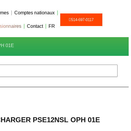
tèmes
Comptes nationaux
514-697-0117
sionnaires
Contact
FR
PH 01E
 CHARGER PSE12NSL OPH 01E