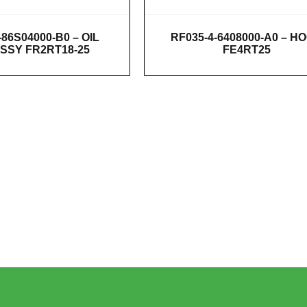
-86S04000-B0 – OIL
RF035-4-6408000-A0 – H
ASSY FR2RT18-25
FE4RT25