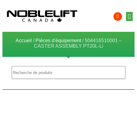
Équip
Solution
Intégr
Comp
localis
Zon
Accueil
/
Pièces d'équipement
/ 504416510001 –
CASTER ASSEMBLY PT20L-Li