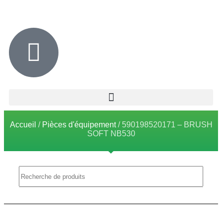
Accueil
/
Pièces d'équipement
/ 590198520171 – BRUSH
SOFT NB530