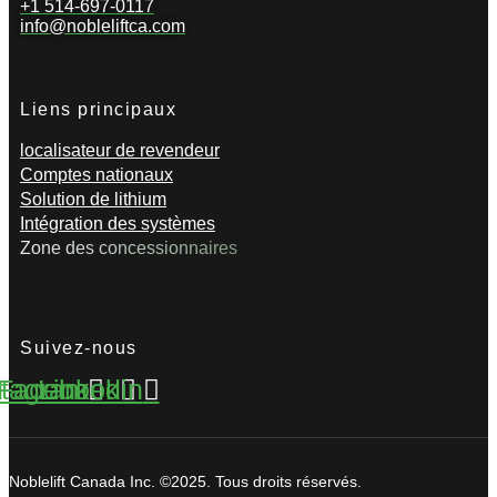
+1 514-697-0117
info@nobleliftca.com
Liens principaux
localisateur de revendeur
Comptes nationaux
Solution de lithium
Intégration des systèmes
Zone des concessionnaires
Suivez-nous
stagram
Facebook
Linkedin
Noblelift Canada Inc. ©2025. Tous droits réservés.