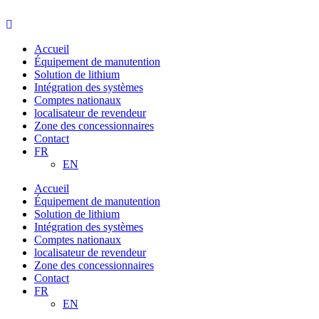
Aller
au
contenu
Accueil
Équipement de manutention
Solution de lithium
Intégration des systèmes
Comptes nationaux
localisateur de revendeur
Zone des concessionnaires
Contact
FR
EN
Accueil
Équipement de manutention
Solution de lithium
Intégration des systèmes
Comptes nationaux
localisateur de revendeur
Zone des concessionnaires
Contact
FR
EN