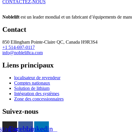
CONTACTEZ-NOUS
Noblelift
est un leader mondial et un fabricant d’équipements de manut
Contact
850 Ellingham Pointe-Claire QC, Canada H9R3S4
+1 514-697-0117
info@nobleliftca.com
Liens principaux
localisateur de revendeur
Comptes nationaux
Solution de lithium
Intégration des systèmes
Zone des concessionnaires
Suivez-nous
stagram
Facebook
Linkedin