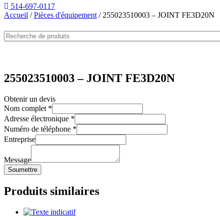
514-697-0117
Accueil
/
Pièces d'équipement
/ 255023510003 – JOINT FE3D20N
255023510003 – JOINT FE3D20N
Obtenir un devis
Nom complet
*
Adresse électronique
*
Numéro de téléphone
*
Entreprise
Message
Soumettre
Produits similaires