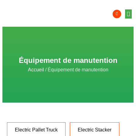
Équip
Solution
Intégr
Comp
localis
Zon
Équipement de manutention
Accueil
/ Équipement de manutention
Electric Pallet Truck
Electric Stacker