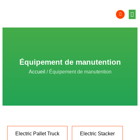
Équip
Solution
Intégr
Comp
localis
Zon
Équipement de manutention
Accueil
/ Équipement de manutention
Electric Pallet Truck
Electric Stacker